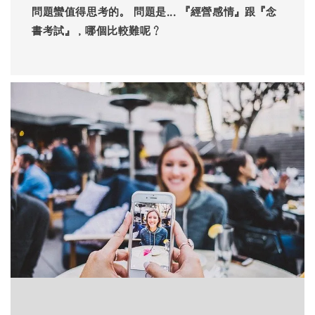
問題蠻值得思考的。 問題是... 『經營感情』跟『念
書考試』，哪個比較難呢？