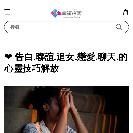
搜尋
❤ 告白.聯誼.追女.戀愛.聊天.的
心靈技巧解放