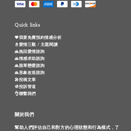
Quick links
💗我要免費預約情感分析
📓愛情三觀 / 主題閱讀
🙏挽回愛情諮詢
🙏情感求助諮詢
🙏脫單戀愛諮詢
🙏形象改造諮詢
🎤投稿文章
🚯投訴管道
👌聯繫我們
關於我們
幫助人們評估自己和對方的心理狀態和行為模式，了