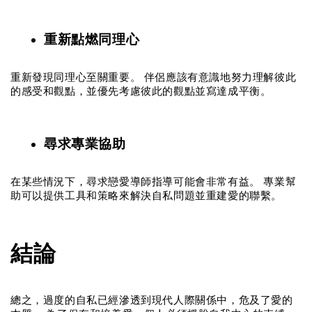
重新點燃同理心
重新發現同理心至關重要。 伴侶應該有意識地努力理解彼此
的感受和觀點，並優先考慮彼此的觀點並寫達成平衡。
尋求專業協助
在某些情況下，尋求戀愛導師指導可能會非常有益。 專業幫
助可以提供工具和策略來解決自私問題並重建愛的聯繫。
結論
總之，過度的自私已經滲透到現代人際關係中，危及了愛的