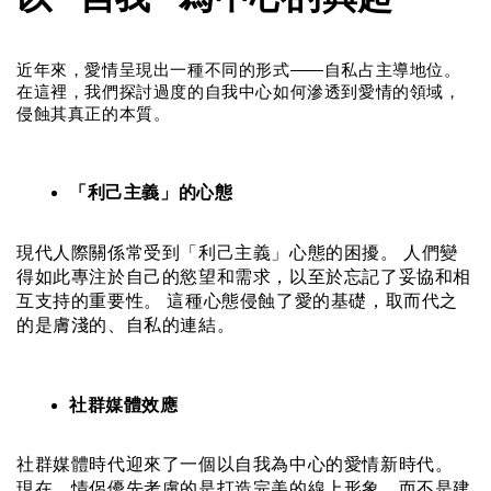
近年來，愛情呈現出一種不同的形式——自私占主導地位。 
在這裡，我們探討過度的自我中心如何滲透到愛情的領域，
侵蝕其真正的本質。
「利己主義」的心態
現代人際關係常受到「利己主義」心態的困擾。 人們變
得如此專注於自己的慾望和需求，以至於忘記了妥協和相
互支持的重要性。 這種心態侵蝕了愛的基礎，取而代之
的是膚淺的、自私的連結。
社群媒體效應
社群媒體時代迎來了一個以自我為中心的愛情新時代。 
現在，情侶優先考慮的是打造完美的線上形象，而不是建