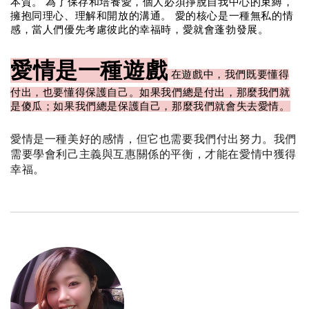
本質。 為了保存和培養愛，個人必須掙脫自我中心的束縛，
擁抱同理心、理解和開放的溝通。 愛的核心是一種無私的情
感，當人們優先考慮彼此的幸福時，愛就會蓬勃發展。
愛情是一種遊戲
 在遊戲中，我們既要懂得
付出，也要懂得保護自己。如果我們總是付出，那麼我們就
是傻瓜；如果我們總是保護自己，那麼我們就會失去愛情。
愛情是一種美好的感情，但它也需要我們付出努力。我們
需要學會利己主義與互惠關係的平衡，才能在愛情中獲得
幸福。