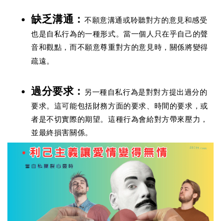
缺乏溝通：
不願意溝通或聆聽對方的意見和感受
也是自私行為的一種形式。當一個人只在乎自己的聲
音和觀點，而不願意尊重對方的意見時，關係將變得
疏遠。
過分要求：
另一種自私行為是對對方提出過分的
要求。這可能包括財務方面的要求、時間的要求，或
者是不切實際的期望。這種行為會給對方帶來壓力，
並最終損害關係。