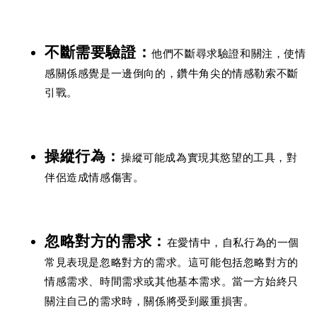
不斷需要驗證：
他們不斷尋求驗證和關注，使情
感關係感覺是一邊倒向的
，
鑽牛角尖的情感勒索不斷
引戰
。
操縱行為：
操縱可能成為實現其慾望的工具，對
伴侶造成情感傷害。
忽略對方的需求：
在愛情中，自私行為的一個
常見表現是忽略對方的需求。這可能包括忽略對方的
情感需求、時間需求或其他基本需求。當一方始終只
關注自己的需求時，關係將受到嚴重損害。