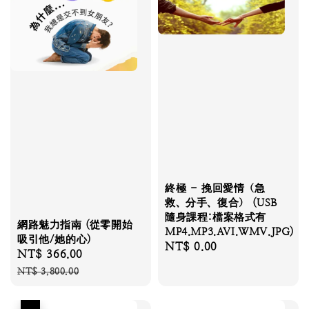
終極 - 挽回愛情（急
救、分手、復合） (USB
隨身課程:檔案格式有
網路魅力指南 (從零開始
MP4.MP3.AVI.WMV.JPG)
吸引他/她的心)
Regular
NT$ 0.00
Sale
NT$ 366.00
Regular
price
price
price
NT$ 3,800.00
優惠