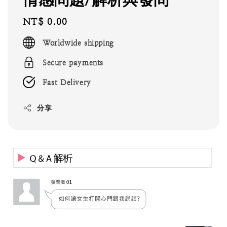
Regular
NT$ 0.00
price
Worldwide shipping
Secure payments
Fast Delivery
分享