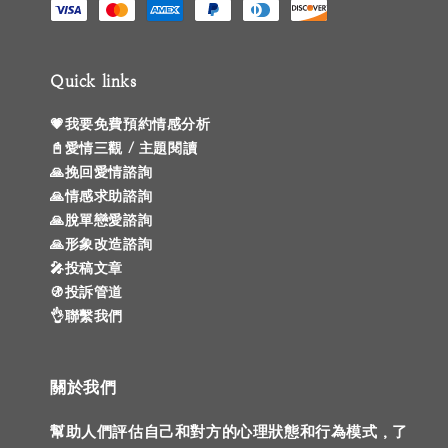
Quick links
💗我要免費預約情感分析
📓愛情三觀 / 主題閱讀
🙏挽回愛情諮詢
🙏情感求助諮詢
🙏脫單戀愛諮詢
🙏形象改造諮詢
🎤投稿文章
🚯投訴管道
👌聯繫我們
關於我們
幫助人們評估自己和對方的心理狀態和行為模式，了