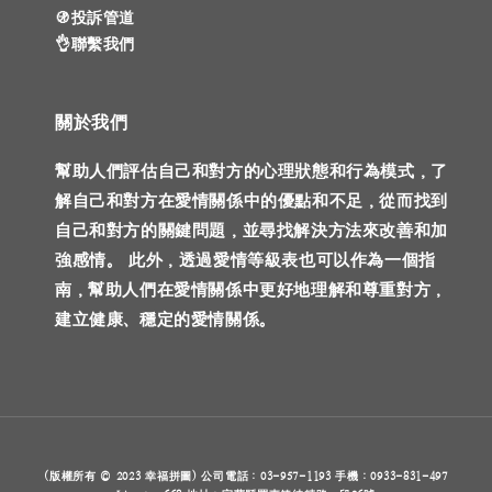
🚯投訴管道
👌聯繫我們
關於我們
幫助人們評估自己和對方的心理狀態和行為模式，了
解自己和對方在愛情關係中的優點和不足，從而找到
自己和對方的關鍵問題，並尋找解決方法來改善和加
強感情。 此外，透過愛情等級表也可以作為一個指
南，幫助人們在愛情關係中更好地理解和尊重對方，
建立健康、穩定的愛情關係。
(版權所有 © 2023 幸福拼圖) 公司電話：03-957-1193 手機：0933-831-497