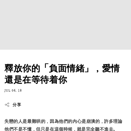
釋放你的「負面情緒」，愛情
還是在等待着你
JUL 06, 18
分享
失戀的人是最難哄的，因為他們的內心是崩潰的，許多理論
他們不是不懂，但只是在這個時候，就是完全聽不進去。