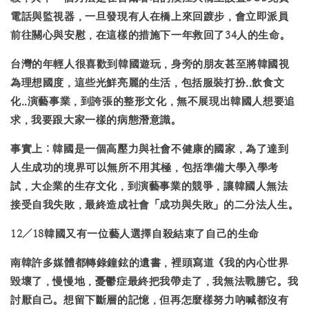
電話與監視器，一旦發現有人在橋上來回踱步，會立即派員
前往關心與安慰，在這樣的措施下一年救回了34人的生命。
台灣的年輕人很喜歡到韓國遊玩，身旁的朋友甚至將韓國視
為理想國度，這些光鮮亮麗的生活，包括服裝打扮..飲食文
化..演藝事業，到誇張的整形文化，無不展現出韓國人想要追
求，我要跟大家一樣的病態潛意識。
事實上：韓國是一個高壓力與社會不健康的國家，為了達到
人生成功的境界可以無所不用其極，包括準備大學入學考
試，大企業的生存文化，到演藝事業的競爭，讓韓國人無法
接受自我失敗，最終造成社會「成功與失敗」的二分法人生。
12／18韓國又有一位藝人選擇自殺結束了自己的生命
南韓許多媒體都轉錄鐘鉉的遺書，裡頭寫道
《我的內心世界
毀壞了，慢慢地，憂鬱症最終把我帶走了，我無法戰勝它。我
討厭自己。想留下斷層的記憶，但再怎麼樣努力吶喊都沒有