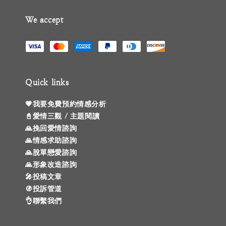
We accept
Quick links
💗我要免費預約情感分析
📓愛情三觀 / 主題閱讀
🙏挽回愛情諮詢
🙏情感求助諮詢
🙏脫單戀愛諮詢
🙏形象改造諮詢
🎤投稿文章
🚯投訴管道
👌聯繫我們