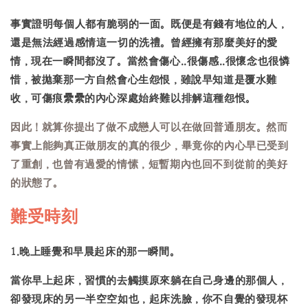
事實證明每個人都有脆弱的一面。既便是有錢有地位的人，
還是無法經過感情這一切的洗禮。曾經擁有那麼美好的愛
情，現在一瞬間都沒了。當然會傷心..很傷感..很懷念也很憐
惜，被拋棄那一方自然會心生怨恨，雖說早知道是覆水難
收，可傷痕纍纍的內心深處始終難以排解這種怨恨。
因此！就算你提出了做不成戀人可以在做回普通朋友。然而
事實上能夠真正做朋友的真的很少，畢竟你的內心早已受到
了重創，也曾有過愛的情愫，短暫期內也回不到從前的美好
的狀態了。
難受時刻
1.晚上睡覺和早晨起床的那一瞬間。
當你早上起床，習慣的去觸摸原來躺在自己身邊的那個人，
卻發現床的另一半空空如也，起床洗臉，你不自覺的發現杯