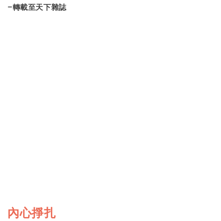
-轉載至天下雜誌
內心掙扎