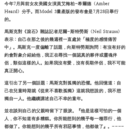
今年7月與前女友美國女演員艾梅柏-希爾德（Amber
Heard）分手。而Model 3量產版的發布會是7月28日舉行
的。
馬斯克對《滾石》雜誌記者尼爾-斯特勞斯（Neil Strauss）
表示：自己在那之後的幾週裡一直處於「極度的感情痛苦
中」。馬斯克一度偏離了話題，向斯特勞斯詢問：有沒有好的
約會對象介紹給他，我正在尋找一個認真的夥伴或靈魂伴
侶，類似這樣的人。如果我沒有愛，沒有長期伴侶，我不可能
真正開心。
這引出了另一個話題：馬斯克對孤獨的恐懼。他回憶道：自
己在兒童時期就《從來不喜歡孤獨》這就我想說的，我不想
獨自一人。他繼續講述自己不幸的童年。
並在談到自己的父親時留下了眼淚。『他是這樣可怕的一個
人，你不知道有多糟糕。你所能想到的幾乎每一種罪行，他
都做了。你能想到的幾乎所有邪惡事情，他都做了』。
----