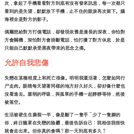
次，拿起了手機看看對方到底有沒有發來訊息，每一次都只
看到的是失望，默默放下手機，止不住的眼淚再次留下。腦
海裡全是對方的影子。
偶爾想給對方打個電話，卻發現依舊是漫長的深夜，你怕對
方會關機，深怕對方會掛斷電話，怕打擾了對方休息，於是
只能自己默默承受黑夜帶來的思念之痛。
允許自我悲傷
失戀在某種程度上和死亡很像。明明我還活著，怎麼如同行
尸走肉。眼睛每天望著同樣的地方好久好久，卻好像什麼也
沒看進去。孱弱的呼吸，與孤單的手機一起靜靜等待，然後
被落空。
生活被硬生生撕裂一半，像是斷了一隻手～少了一隻腳的
你，終日籠罩在失戀的陰霾，最後告訴自己：我相信我很快
就會走出來。但你真的會嗎？那一天到底有多久？