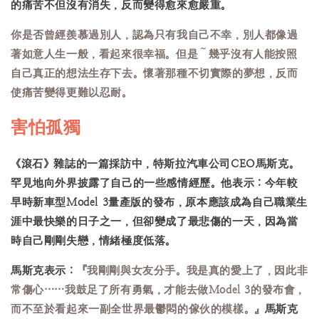
的痛苦不但沒有消失，反而變得愈來愈嚴重。
你是否曾經羨慕過別人，認為只有我自己不幸，別人都像過
著如意人生一般，看起來很幸福。但是～幾乎沒有人能按照
自己真正的想法生存下去。懷著那種不切實際的夢想，反而
使痛苦變得更難以忍耐。
害怕孤獨
《滾石》雜誌的一篇採訪中，特斯拉汽車公司CEO馬斯克。
罕見地向外界披露了自己的一些感情經歷。他表示：今年較
早時新車型Model 3量產版的發布，原本應該成為自己職業生
涯中最快樂的日子之一，但卻變成了最悲傷的一天，因為當
時自己剛剛失戀，情緒極度低落。
馬斯克表示：
『我剛剛與女友分手。我是真的愛上了，因此非
常傷心……我鼓足了所有勇氣，才能去做Model 3的發布會，
而不至於看起來一副全世界最鬱悶的傢伙的模樣。』
馬斯克