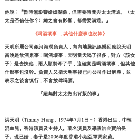
他說：『暫時無影響婚姻關係，但需要時間與太太溝通。（太
太是否信任你？）總之會有影響，都需要溝通。』
《喝酒壞事 ，其他什麼事也沒幹》
天明所屬公司銀河海潤負責人，向內地騰訊娛樂回應說天明
當晚是飲酒累事：喝酒壞事，天明當天喝了很多，對方（該女
子）是去扶他，兩人順勢牽了手，這確實是喝酒壞事，但其他
什麼事也沒幹。負責人又指天明事後已向公司作出解釋，並
表示之後會慎行，不會放肆喝酒。
『絕無對太太做出背叛的事』
洪天明（Timmy Hung，1974年7月1日－）香港出生，中韓
混血兒。香港演員及主持人。著名演員及導演洪金寶的長
子。現已婚，妻子是2006年度香港小姐亞軍周家蔚。