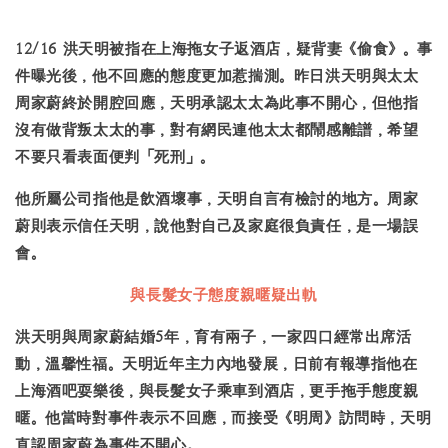
12/16 洪天明被指在上海拖女子返酒店，疑背妻《偷食》。事
件曝光後，他不回應的態度更加惹揣測。昨日洪天明與太太
周家蔚終於開腔回應，天明承認太太為此事不開心，但他指
沒有做背叛太太的事，對有網民連他太太都鬧感離譜，希望
不要只看表面便判「死刑」。
他所屬公司指他是飲酒壞事，天明自言有檢討的地方。周家
蔚則表示信任天明，說他對自己及家庭很負責任，是一場誤
會。
與長髮女子態度親暱疑出軌
洪天明與周家蔚結婚5年，育有兩子，一家四口經常出席活
動，溫馨性福。天明近年主力內地發展，日前有報導指他在
上海酒吧耍樂後，與長髮女子乘車到酒店，更手拖手態度親
暱。他當時對事件表示不回應，而接受《明周》訪問時，天明
直認周家蔚為事件不開心。