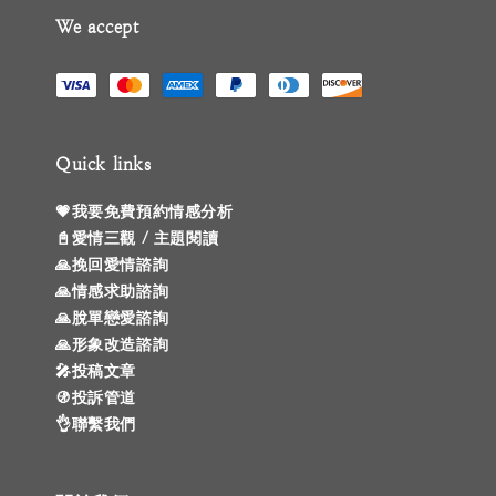
We accept
Quick links
💗我要免費預約情感分析
📓愛情三觀 / 主題閱讀
🙏挽回愛情諮詢
🙏情感求助諮詢
🙏脫單戀愛諮詢
🙏形象改造諮詢
🎤投稿文章
🚯投訴管道
👌聯繫我們