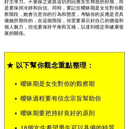
好主導力。不要操之過急迫切的回應女生釋放的好感，而
是要保持冷靜和自信。同時，要記住曖昧期是女生對你觀
察階段，她會注意你的行為和態度，考驗你的反應是否具
備她所期待的，在這個階段，你需要展示好自己的價值和
個人魅力，但也要保持平衡和互補，以達到穩定和健康發
展的關係。
★ 以下幫你觀念重點整理：
曖昧期是女生對你的觀察期
曖昧過程要有信念宗旨幫助你
曖昧期要把持好良好的原則
18個女生希望男生可以具備的特質