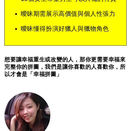
曖昧期需展示高價值與個人性張力
曖昧懂得扮演好獵人與獵物角色
想要讓幸福重生或改變的人，那你更需要幸福來
完整你的拼圖，我們是讓你喜歡的人喜歡你，所
以才會是「幸福拼圖」