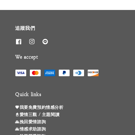
追蹤我們
We accept
Quick links
💗我要免費預約情感分析
📓愛情三觀 / 主題閱讀
🙏挽回愛情諮詢
🙏情感求助諮詢