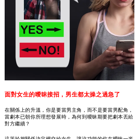
面對女生的曖昧接招，男生都太操之過急了
在關係上的升溫，你是要當男主角，而不是要當男配角，
當劇本已朝你所理想發展時，為何到曖昧期要把劇本丟給
對方繼續？
這等於把關係決定權交給女生，讓沒功能的你在曖昧一半