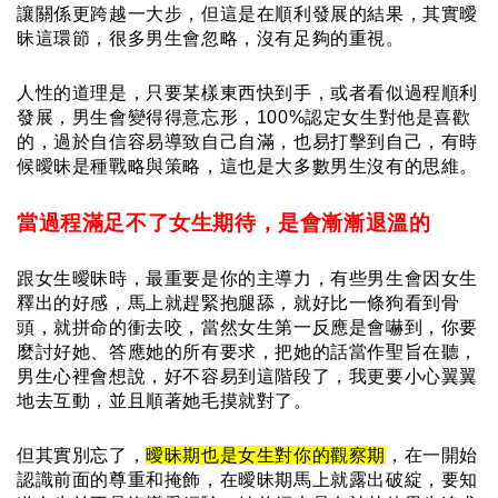
讓關係更跨越一大步，但這是在順利發展的結果，其實曖
昧這環節，很多男生會忽略，沒有足夠的重視。
人性的道理是，只要某樣東西快到手，或者看似過程順利
發展，男生會變得得意忘形，100%認定女生對他是喜歡
的，過於自信容易導致自己自滿，也易打擊到自己，有時
候曖昧是種戰略與策略，這也是大多數男生沒有的思維。
當過程滿足不了女生期待，是會漸漸退溫的
跟女生曖昧時，最重要是你的主導力，有些男生會因女生
釋出的好感，馬上就趕緊抱腿舔，就好比一條狗看到骨
頭，就拼命的衝去咬，當然女生第一反應是會嚇到，你要
麼討好她、答應她的所有要求，把她的話當作聖旨在聽，
男生心裡會想說，好不容易到這階段了，我更要小心翼翼
地去互動，並且順著她毛摸就對了。
但其實別忘了，
曖昧期也是女生對你的觀察期
，在一開始
認識前面的尊重和掩飾，在曖昧期馬上就露出破綻，要知