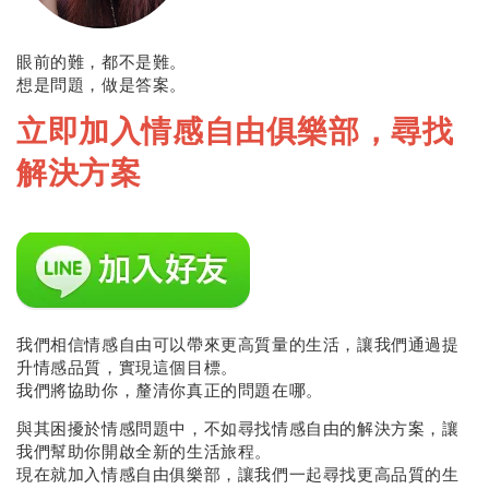
眼前的難，都不是難。
想是問題，做是答案。
立即加入情感自由俱樂部，尋找
解決方案
我們相信情感自由可以帶來更高質量的生活，讓我們通過提
升情感品質，實現這個目標。
我們將協助你，釐清你真正的問題在哪。
與其困擾於情感問題中，不如尋找情感自由的解決方案，讓
我們幫助你開啟全新的生活旅程。 
現在就加入情感自由俱樂部，讓我們一起尋找更高品質的生