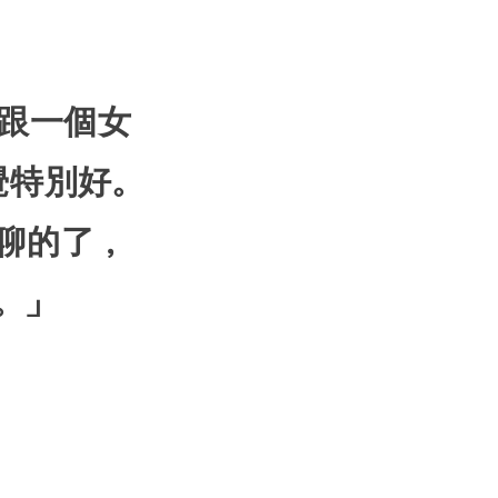
我跟一個女
覺特別好。
聊的了，
。」