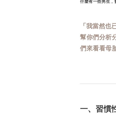
什麼有一些男生，
「我當然也
幫你們分析
們來看看母
一、習慣