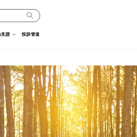
功見證
投訴管道