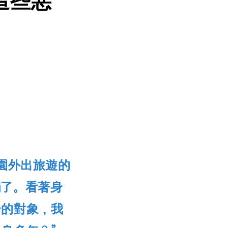
這些惡
園外出旅遊的
觸了。看著身
合的對象，我