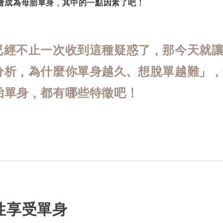
會成為母胎單身，其中的一點因素了吧！
已經不止一次收到這種疑惑了，那今天就
分析，為什麼你單身越久、想脫單越難」
胎單身，都有哪些特徵吧！
性享受單身