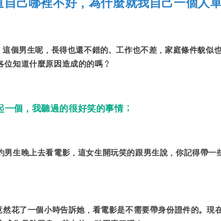
道自己哪裡不好，為什麼就我自己一個人單
，這個男生呢，長得也還不錯的、工作也不差，家庭條件貌似
各位知道什麼原因造成的的嗎？
起一個，我聽過的很好笑的事情；
約男生晚上去看電影，這女生開玩笑的跟男生說，你記得帶一
竟然花了一個小時告訴她，看電影是不需要帶身份證件的。現