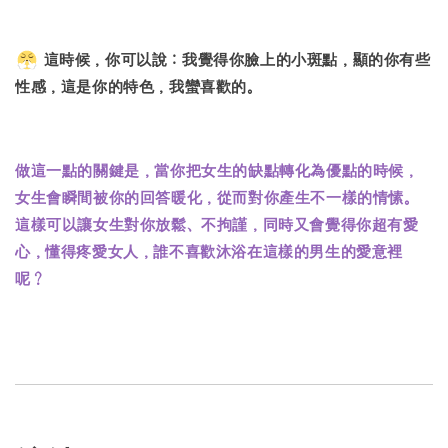
這時候，你可以說：我覺得你臉上的小斑點，顯的你有些
性感，這是你的特色，我蠻喜歡的。
做這一點的關鍵是，當你把女生的缺點轉化為優點的時候，
女生會瞬間被你的回答暖化，從而對你產生不一樣的情愫。
這樣可以讓女生對你放鬆、不拘謹，同時又會覺得你超有愛
心，懂得疼愛女人，誰不喜歡沐浴在這樣的男生的愛意裡
呢？