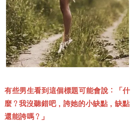
有些男生看到這個標題可能會說：「什
麼？我沒聽錯吧，誇她的小缺點，缺點
還能誇嗎？」