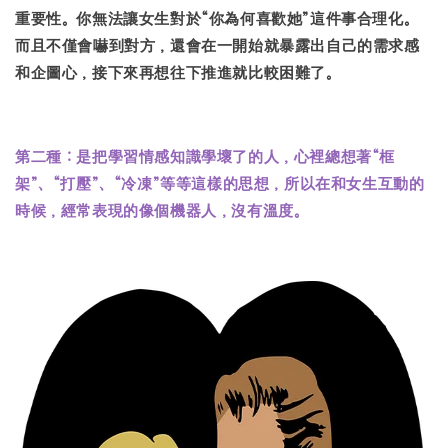
重要性。你無法讓女生對於“你為何喜歡她”這件事合理化。
而且不僅會嚇到對方，還會在一開始就暴露出自己的需求感
和企圖心，接下來再想往下推進就比較困難了。
第二種：是把學習情感知識學壞了的人，心裡總想著“框
架”、“打壓”、“冷凍”等等這樣的思想，所以在和女生互動的
時候，經常表現的像個機器人，沒有溫度。