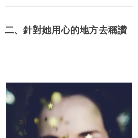
二、針對她用心的地方去稱讚