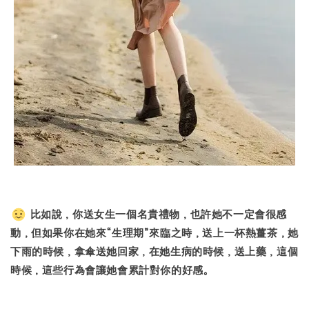
比如說，你送女生一個名貴禮物，也許她不一定會很感
動，但如果你在她來“生理期”來臨之時，送上一杯熱薑茶，她
下雨的時候，拿傘送她回家，在她生病的時候，送上藥，這個
時候，這些行為會讓她會累計對你的好感。