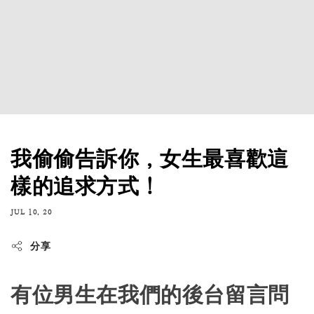
我偷偷告訴你，女生最喜歡這
樣的追求方式！
JUL 10, 20
分享
有位男生在我們的後台留言問