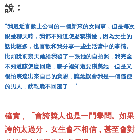
說：
“我最近喜歡上公司的一個新來的女同事，但是每次
跟她聊天時，我都不知道怎麼稱讚她，因為女生的
話比較多，也喜歡和我分享一些生活當中的事情。
比如說前幾天她給我發了一張她的自拍照，我完全
不知道該怎麼回應，腦子裡知道要讚美她，但是又
很怕表達出來自己的意思，讓她誤會我是一個隨便
的男人，就乾脆不回覆了....”
確實，「會誇獎人也是一門學問。如果
誇的太過分，女生會不相信，甚至會對