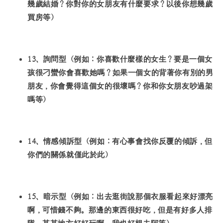
幾歲結婚？你對你的女朋友有什麼要求？以後你想幾歲
買房等）
13、詢問型（例如：你喜歡什麼樣的女生？要是一個女
孩很刁蠻你會喜歡她嗎？如果一個女的背著你有別的男
朋友，你會覺得這個女的很壞嗎？你和你女朋友吵過架
嗎等）
14、情感傾訴型（例如：有心事會找你反覆的傾訴，但
你們的關係就僅此於此）
15、暗示型（例如：出去逛街說那個衣服看起來好漂亮
啊，可惜錢不夠。那邊的東西很好吃，但是有好多人排