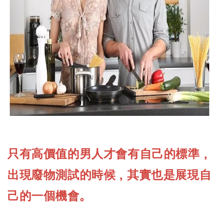
只有高價值的男人才會有自己的標準，
出現廢物測試的時候，其實也是展現自
己的一個機會。