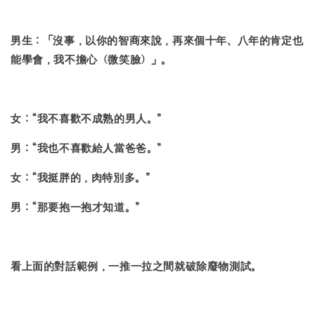
男生：「沒事，以你的智商來說，再來個十年、八年的肯定也
能學會，我不擔心（微笑臉）」。
女：“我不喜歡不成熟的男人。”
男：“我也不喜歡給人當爸爸。”
女：“我挺胖的，肉特別多。”
男：“那要抱一抱才知道。”
看上面的對話範例，一推一拉之間就破除廢物測試。