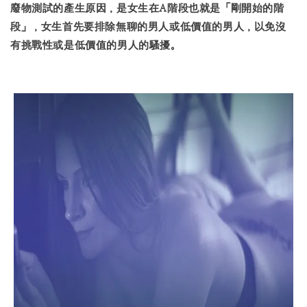
廢物測試的產生原因，是女生在A階段也就是「剛開始的階
段」，女生首先要排除無聊的男人或低價值的男人，以免沒
有挑戰性或是低價值的男人的騷擾。