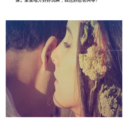
隊。某某地方好好玩啊，我也好想去阿等）