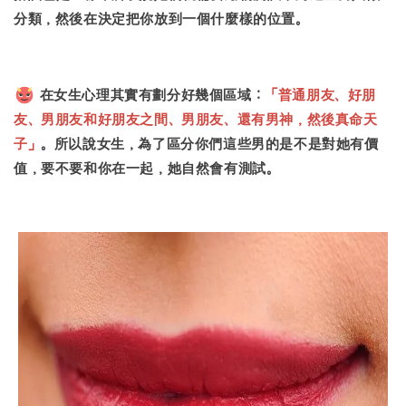
分類，然後在決定把你放到一個什麼樣的位置。
在女生心理其實有劃分好幾個區域：
「普通朋友、好朋
友、男朋友和好朋友之間、男朋友、還有男神，然後真命天
子」
。所以說女生，為了區分你們這些男的是不是對她有價
值，要不要和你在一起，她自然會有測試。