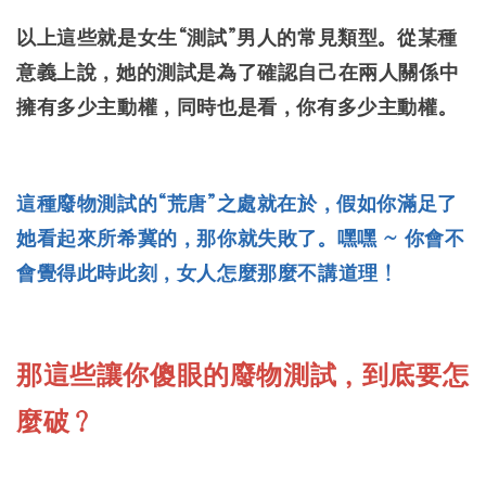
以上這些就是女生“測試”男人的常見類型。從某種
意義上說，她的測試是為了確認自己在兩人關係中
擁有多少主動權，同時也是看，你有多少主動權。
這種廢物測試的“荒唐”之處就在於，假如你滿足了
她看起來所希冀的，那你就失敗了。嘿嘿 ~ 你會不
會覺得此時此刻，女人怎麼那麼不講道理！
那這些讓你傻眼的廢物測試，到底要怎
麼破？