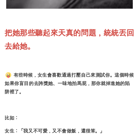
把她那些聽起來天真的問題，統統丟回
去給她。
有些時候，女生會喜歡通過打壓自己來測試你。這個時候
如果你盲目的去誇獎她、一味地拍馬屁，那你就掉進她的陷
阱裡了。
比如：
女生：「我又不可愛，又不會做飯，還很笨。」