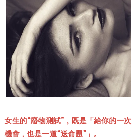
女生的“廢物測試”，既是「給你的一次
機會，也是一道“送命題”」。