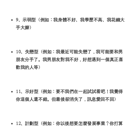
9、示弱型（例如：我身體不好、我學歷不高、我花錢大
手大腳）
10、失戀型（例如：我最近可能失戀了，我可能要和男
朋友分手了。我男朋友對我不好，好想遇到一個真正喜
歡我的人等）
11、示好型（例如：要不我們在一起試試看吧！我覺得
你這個人還不錯。但最後卻消失了，訊息愛回不回）
12、計劃型（例如：你以後想要怎麼發展事業？你打算