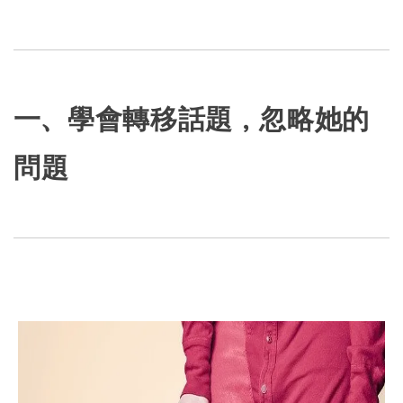
一、學會轉移話題，忽略她的
問題