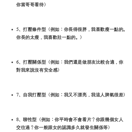
你當哥哥看待）
5、打壓條件型（例如：你長得很胖，我喜歡瘦一點的。
你長的太瘦，我喜歡壯一點的。）
6、打壓關係型（例如：我們還是做朋友比較合適，你
對我來說沒有安全感）
7、自我打壓型（例如：我又不漂亮，我這人脾氣很差）
8、聊性型（例如：你平時會不會看片？你跟幾個女人
交往過？你一般跟女的認識多久就發生關係等）