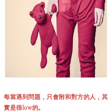
每當遇到問題，只會附和對方的人，其
實是很low的。