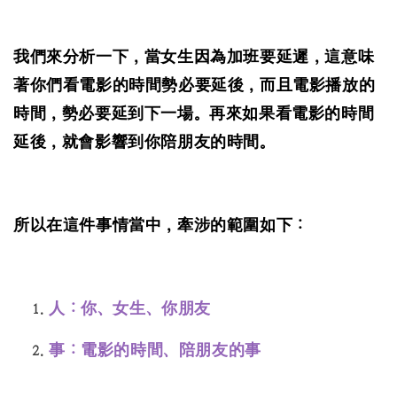
我們來分析一下，當女生因為加班要延遲，這意味
著你們看電影的時間勢必要延後，而且電影播放的
時間，勢必要延到下一場。再來如果看電影的時間
延後，就會影響到你陪朋友的時間。
所以在這件事情當中，牽涉的範圍如下：
人：你、女生、你朋友
事：電影的時間、陪朋友的事