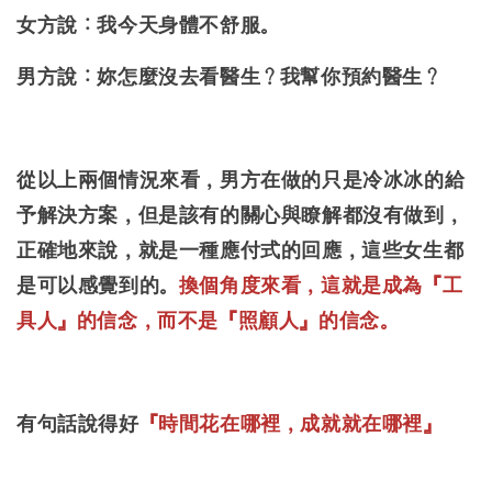
女方說：我今天身體不舒服。
男方說：妳怎麼沒去看醫生？我幫你預約醫生？
從以上兩個情況來看，男方在做的只是冷冰冰的給
予解決方案，但是該有的關心與瞭解都沒有做到，
正確地來說，就是一種應付式的回應，這些女生都
是可以感覺到的。
換個角度來看，這就是成為『工
具人』的信念，而不是『照顧人』的信念。
有句話說得好
『時間花在哪裡，成就就在哪裡』