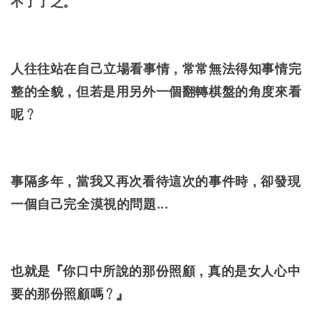
不了了之。
人往往站在自己立場看事情，常常無法得知事情完
整的全貌，但若是用另外一個翻轉棋盤的角度來看
呢？
事隔多年，當我又再次看待這次的事件時，卻發現
一個自己完全漠視的問題...
也就是『你口中所說的那份照顧，真的是女人心中
要的那份照顧嗎？』