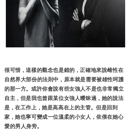
很可惜，這樣的觀念也是錯的，正確地來說雌性在
自然界大部份的法則中，原本就是需要被雄性呵護
的那一方。或許你會說有些女強人不是也非常獨立
自主，但是我也曾跟某位女強人曖昧過，她的說法
是，在工作上，她是高高在上的主管。但是回到
家，她也寧可變成一位溫柔的小女人，依偎在她心
愛的男人身旁。