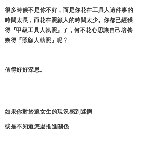
很多時候不是你不好，而是你花在工具人這件事的
時間太長，而花在照顧人的時間太少。你都已經獲
得『甲級工具人執照』了，何不花心思讓自己培養
獲得『照顧人執照』呢？
值得好好深思。
如果你對於追女生的現況感到迷惘
或是不知道怎麼推進關係