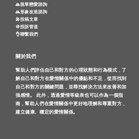
🙏脫單戀愛諮詢
🙏形象改造諮詢
🎤投稿文章
🚯投訴管道
👌聯繫我們
關於我們
幫助人們評估自己和對方的心理狀態和行為模式，了
解自己和對方在愛情關係中的優點和不足，從而找到
自己和對方的關鍵問題，並尋找解決方法來改善和加
強感情。 此外，透過愛情等級表也可以作為一個指
南，幫助人們在愛情關係中更好地理解和尊重對方，
建立健康、穩定的愛情關係。