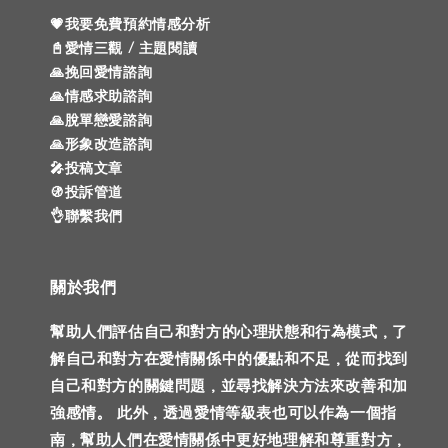
💗我要免費預約情感分析
📓愛情三觀 / 主題閱讀
🙏挽回愛情諮詢
🙏情感求助諮詢
🙏脫單戀愛諮詢
🙏形象改造諮詢
🎤投稿文章
🚯投訴管道
👌聯繫我們
關於我們
幫助人們評估自己和對方的心理狀態和行為模式，了
解自己和對方在愛情關係中的優點和不足，從而找到
自己和對方的關鍵問題，並尋找解決方法來改善和加
強感情。 此外，透過愛情等級表也可以作為一個指
南，幫助人們在愛情關係中更好地理解和尊重對方，