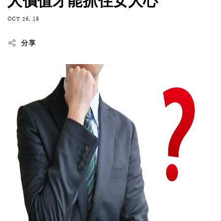
人價值才能抓住女人心
OCT 26, 18
分享