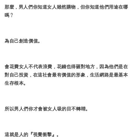
那麼，男人們你知道女人雖然購物，但你知道他們用途在哪
嗎？
為自己創造價值。
會花費女人不代表浪費，花錢也得砸對地方，因為他們是在
對自己投資，在這社會最有價值的形象，生活網路是最基本
生存根本。
所以男人們你才會被女人吸的目不轉睛。
這就是人的『視覺衝擊』。