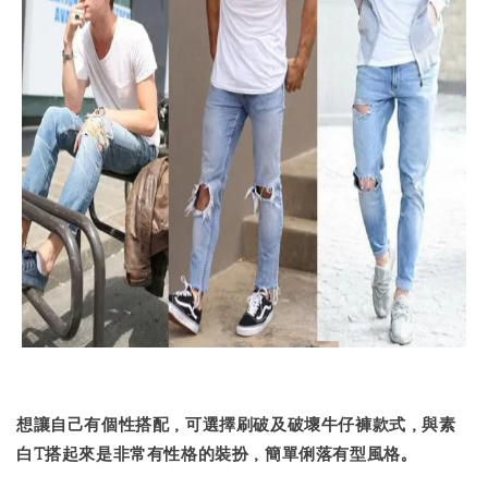
想讓自己有個性搭配，可選擇刷破及破壞牛仔褲款式，與素
白T搭起來是非常有性格的裝扮，簡單俐落有型風格。