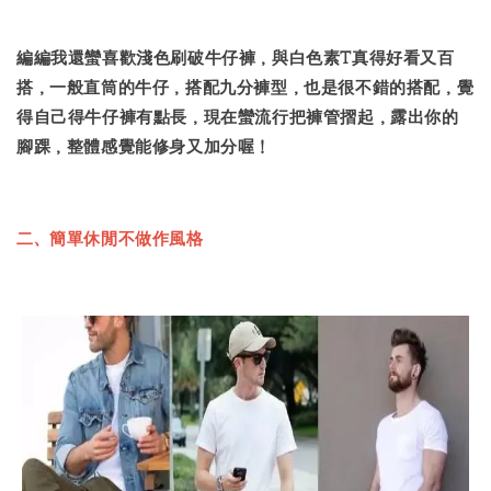
編編我還蠻喜歡淺色刷破牛仔褲，與白色素T真得好看又百
搭，一般直筒的牛仔，搭配九分褲型，也是很不錯的搭配，覺
得自己得牛仔褲有點長，現在蠻流行把褲管摺起，露出你的
腳踝，整體感覺能修身又加分喔！
二、簡單休閒不做作風格