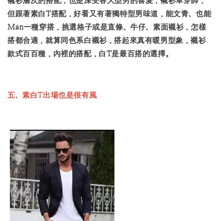
襯衫層次的搭配，也是深受各大型男的喜愛，襯衫單穿帥，
但跟著素白T搭配，好看又有著獨特型男味道，能文青、也能
Man一種穿搭，挑選格子或是直條、牛仔、素面襯衫，怎樣
搭都合適，就算同色系白襯衫，搭起來真有暖男型象，襯衫
款式百百種，內裡的搭配，白T是最百搭的選擇。
五、素白T出場也是很有風