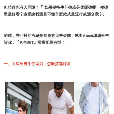
但曾經也有人問說：『 如果要搭牛仔褲或是休閒褲哪一種褲
型最好看？這樣說我還是不懂什麼款式最流行或適合我？』
的確，男性對穿搭總是都會有這些疑問，就由Annie編編來告
訴你，『素色白T』樣搭配最有型！
一、由深至淺牛仔系列，怎麼搭都好看